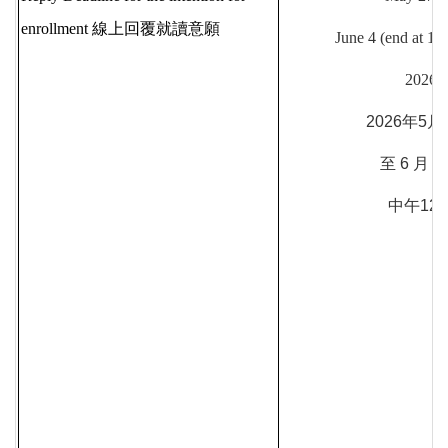
enrollment 線上回覆就讀意願
June 4 (end at 12
2026
2026年5月
至 6 月 4
中午12