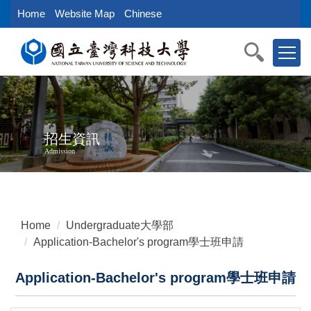
Jump
Home
Website Map
Chinese
to
the
main
content
block
招生資訊
Admission
Home
Undergraduate大學部
Application-Bachelor's program學士班申請
Application-Bachelor's program學士班申請