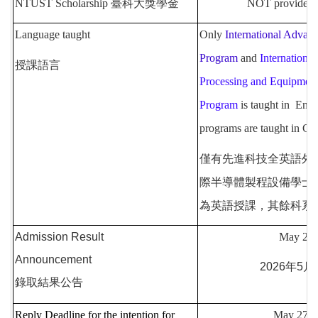
NTUST Scholarship 臺科大獎學金
NOT provid
Language taught
Only
International Advan
Program
and
Internationa
授課語言
Processing and Equipment
Program
is taught in
Engl
programs are taught in C
僅有先進科技全英語外
際半導體製程設備學士
為英語授課，其餘科系
Admission Result
May 27, 2
Announcement
2026年5月
錄取結果公告
Reply Deadline for the intention for
May 27 