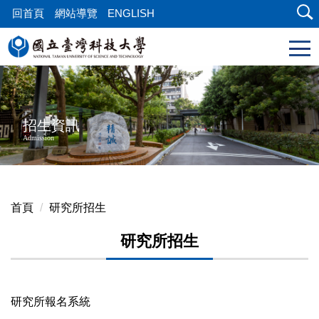
跳
回首頁
網站導覽
ENGLISH
到
主
要
內
容
區
招生資訊
塊
Admission
首頁
研究所招生
研究所招生
研究所報名系統