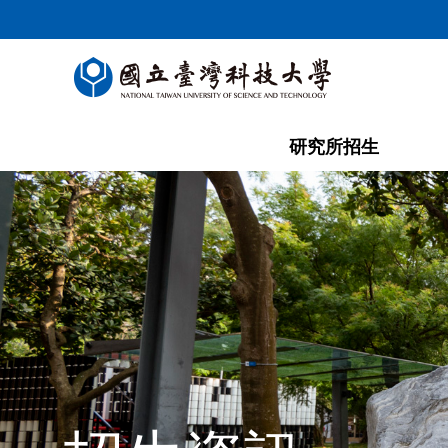
跳
到
主
要
內
容
研究所招生
區
塊